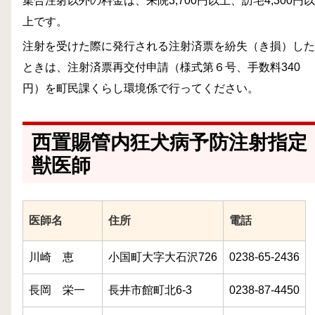
集合注射以外の料金は、来院3,700円以上、訪宅4,300円以
上です。
注射を受けた際に発行される注射済票を紛失（き損）した
ときは、注射済票再交付申請（様式第６号、手数料340
円）を町民課くらし環境係で行ってください。
西置賜管内狂犬病予防注射指定
獣医師
医師名
住所
電話
川崎 恵
小国町大字大石沢726
0238-65-2436
長岡 栄一
長井市館町北6-3
0238-87-4450