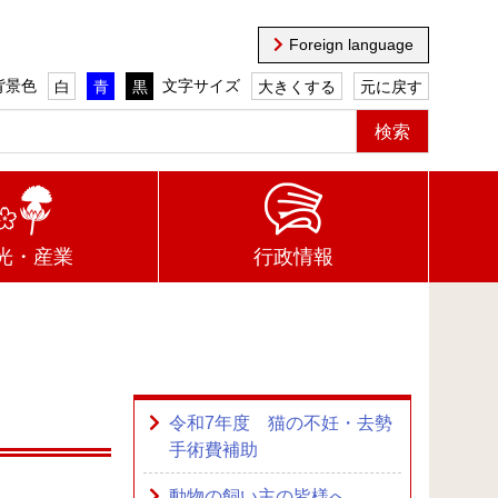
Foreign language
背景色
文字サイズ
白
青
黒
大きくする
元に戻す
光・産業
行政情報
令和7年度 猫の不妊・去勢
手術費補助
動物の飼い主の皆様へ