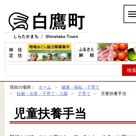
白鷹町
現在の場所：
ホーム
健康・福祉・子育て
妊娠・出産・子育て・入園
子育て
児童扶養手当
児童扶養手当