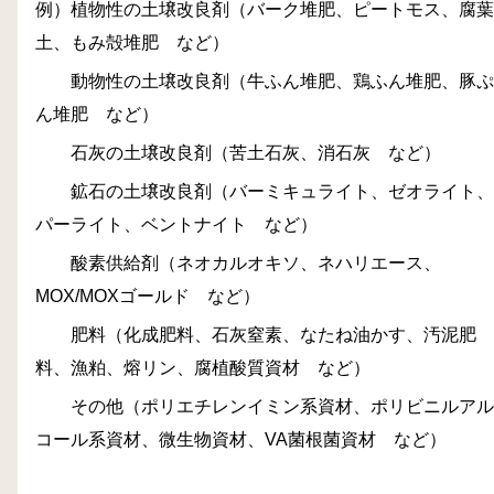
例）植物性の土壌改良剤（バーク堆肥、ピートモス、腐葉
土、もみ殻堆肥 など）
動物性の土壌改良剤（牛ふん堆肥、鶏ふん堆肥、豚ぷ
ん堆肥 など）
石灰の土壌改良剤（苦土石灰、消石灰 など）
鉱石の土壌改良剤（バーミキュライト、ゼオライト、
パーライト、ベントナイト など）
酸素供給剤（ネオカルオキソ、ネハリエース、
MOX/MOX
ゴールド など）
肥料（化成肥料、石灰窒素、なたね油かす、汚泥肥
料、漁粕、熔リン、腐植酸質資材 など）
その他（ポリエチレンイミン系資材、ポリビニルアル
コール系資材、微生物資材、
VA
菌根菌資材 など）