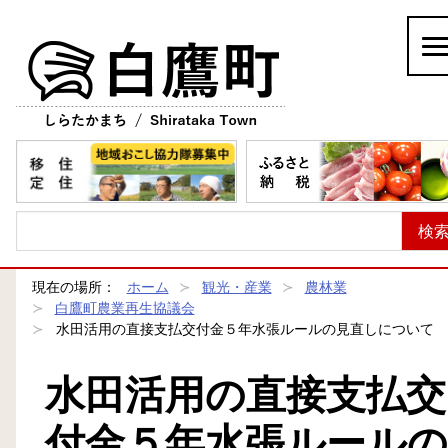
白鷹町
現在の場所：
ホーム
観光・産業
農林業
白鷹町農業再生協議会
水田活用の直接支払交付金５年水張ルールの見直しについて
水田活用の直接支払交
付金５年水張ルールの