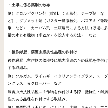
・土壌に係る薬剤の散布
例）クロルピクリン剤（錠剤、くん蒸剤、テープ剤 な
ど）、ダゾメット剤（ガスター度微粒剤、バスアミド微粒
剤 など）、カーバム剤、土壌還元による方法（ほ場に多
量の水と有機物（米ぬか）を投入する方法） など
・後作緑肥、病害虫抵抗性品種の作付け
後作緑肥…主作物の収穫後に地力増進のため緑肥を作付け
する取組み。
例）ソルガム、ライムギ、イタリアンライグラス、スーダ
ングラス、赤クローバー など
病害虫抵抗性品種…主作物を作付けする際、抵抗性・耐病
性のある品種を作付けする取組み。
例）主要野菜（玉ねぎ、にんじん、大根、キャベツ、ブロ