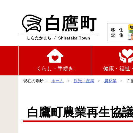
白鷹町
くらし・手続き
健康・福祉
現在の場所：
ホーム
観光・産業
農林業
白
白鷹町農業再生協