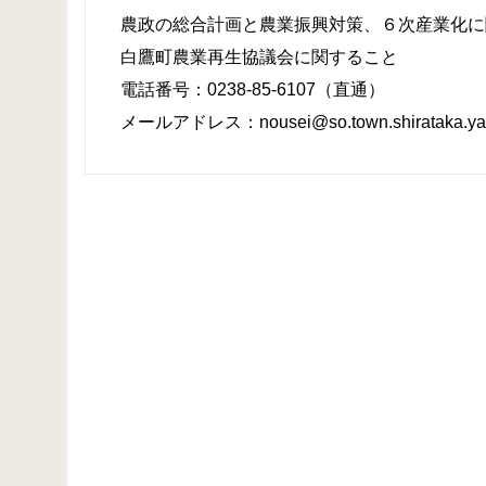
農政の総合計画と農業振興対策、６次産業化に
白鷹町農業再生協議会に関すること
電話番号：0238-85-6107（直通）
メールアドレス：nousei@so.town.shirataka.yam