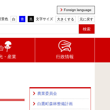
Foreign language
背景色
文字サイズ
白
青
黒
大きくする
元に戻す
光・産業
行政情報
農業委員会
白鷹町森林整備計画