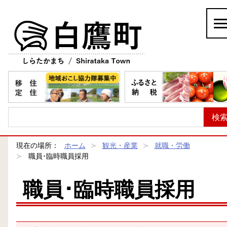
白鷹町
現在の場所：
ホーム
観光・産業
就職・労働
職員･臨時職員採用
職員･臨時職員採用