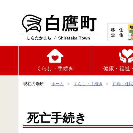
白鷹町
くらし・手続き
健康・福祉
現在の場所：
ホーム
くらし・手続き
戸籍・住
死亡手続き