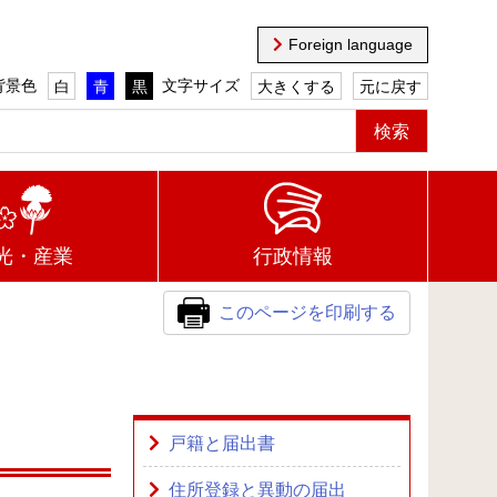
Foreign language
背景色
文字サイズ
白
青
黒
大きくする
元に戻す
光・産業
行政情報
このページを印刷する
戸籍と届出書
住所登録と異動の届出