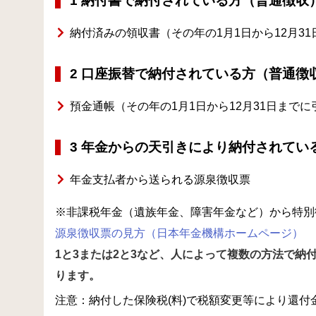
1 納付書で納付されている方（普通徴収
納付済みの領収書（その年の1月1日から12月3
2 口座振替で納付されている方（普通徴
預金通帳（その年の1月1日から12月31日まで
3 年金からの天引きにより納付されてい
年金支払者から送られる源泉徴収票
※非課税年金（遺族年金、障害年金など）から特別
源泉徴収票の見方（日本年金機構ホームページ）
1と3
または2と3など、人によって複数の方法で納
ります。
注意：納付した保険税(料)で税額変更等により還