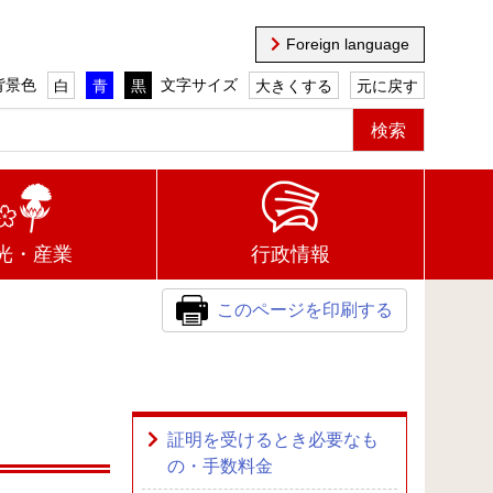
Foreign language
背景色
文字サイズ
白
青
黒
大きくする
元に戻す
光・産業
行政情報
このページを印刷する
証明を受けるとき必要なも
の・手数料金