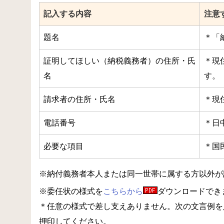
記入する内容
注意
題名
＊「
証明してほしい（納税義務者）の住所・氏
＊現
名
す。
請求者の住所・氏名
＊現
電話番号
＊日
必要な項目
＊国
※納付義務者本人または同一世帯に属する方以外が
※委任状の様式を
こちらから
ダウンロードでき
＊任意の様式で差し支えありません。次の文言例を
押印してください。