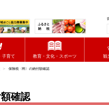
・子育て
教育・文化・スポーツ
観
書
保険税〈料〉の納付額確認
付額確認