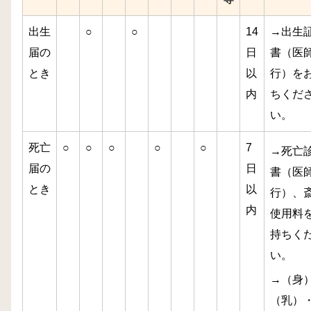
出生
○
○
14
→出生
届の
日
書（医
とき
以
行）を
内
ちくだ
い。
死亡
○
○
○
○
○
7
→死亡
届の
日
書（医
とき
以
行）、
内
使用料
持ちく
い。
→（身
（乳）