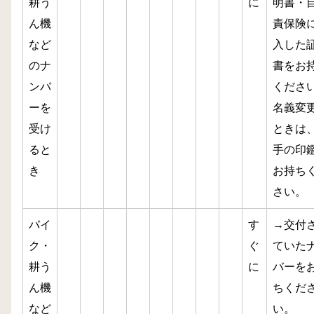
耕う
に
明書・
ん機
責保険
など
入した
のナ
書をお
ンバ
くださ
ーを
名義変
受け
ときは
ると
手の印
き
お持ち
さい。
バイ
す
→交付
ク・
ぐ
ていた
耕う
に
バーを
ん機
ちくだ
など
い。