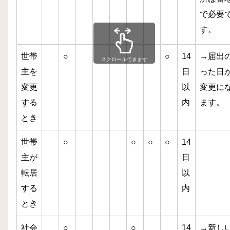
で必要
す。
世帯
○
○
14
→届出
スクロールできます
主を
日
った日
変更
以
変更に
する
内
ます。
とき
世帯
○
○
○
○
14
主が
日
転居
以
する
内
とき
社会
○
○
14
→新し