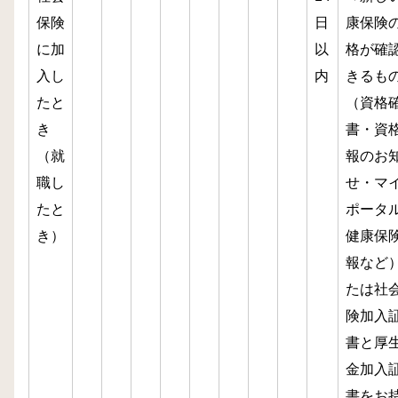
保険
日
康保険
に加
以
格が確
入し
内
きるも
たと
（資格
き
書・資
（就
報のお
職し
せ・マ
たと
ポータ
き）
健康保
報など
たは社
険加入
書と厚
金加入
書をお