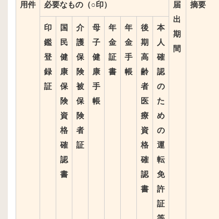
用件
必要なもの（○印）
届
摘要
出
印
国
介
母
年
年
後
本
期
鑑
民
護
子
金
金
期
人
間
登
健
保
健
証
手
高
確
録
康
険
康
書
帳
齢
認
証
保
被
手
者
の
険
保
帳
医
た
資
険
療
め
格
者
資
の
確
証
格
運
認
確
転
書
認
免
書
許
証
等