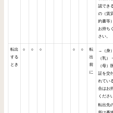
認でき
の（賃
約書等
お持ち
さい。
転出
○
○
○
○
○
転
→（身
する
出
（乳）
とき
前
（母）
に
証を交
れてい
合はお
くださ
転出先
所は番