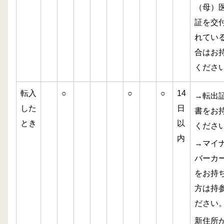
（母）
証を交
れてい
合はお
くださ
転入
○
○
○
14
→転出
した
日
書をお
とき
以
くださ
内
→マイ
バーカ
をお持
方は持
ださい
新住所