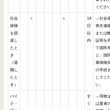
くださ
社会
○
○
14
→社会
保険
日
喪失連
を脱
以
または
退し
内
証明を
たと
て国民
き
と、国
（退
康保険
職し
の手続
たと
してく
き）
い。
バイ
す
→現物
ク・
ぐ
は業者