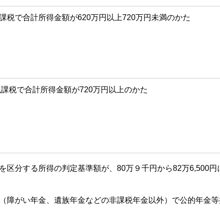
課税で合計所得金額が620万円以上720万円未満のかた
課税で合計所得金額が720万円以上のかた
区分する所得の判定基準額が、80万９千円から82万6,500
（障がい年金、遺族年金などの非課税年金以外）で公的年金等