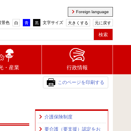
Foreign language
背景色
文字サイズ
白
青
黒
大きくする
元に戻す
光・産業
行政情報
このページを印刷する
介護保険制度
要介護（要支援）認定をお