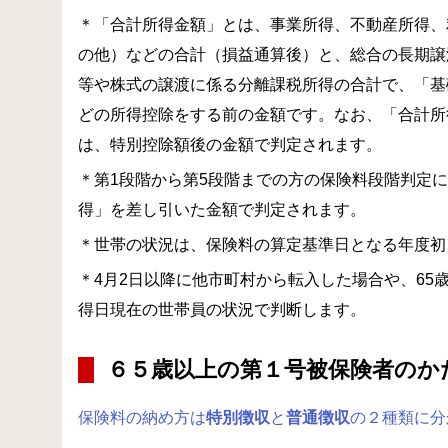
＊「合計所得金額」とは、事業所得、不動産所得、
の他）などの合計（損益通算後）と、総合の長期譲
等や株式の譲渡に係る分離課税所得の合計で、「基
どの所得控除をする前の金額です。なお、「合計所
は、特別控除額後の金額で判定されます。
＊第1段階から第5段階までの方の保険料段階判定
得」を差し引いた金額で判定されます。
＊世帯の状況は、保険料の算定基準日となる年度初
＊4月2日以降に他市町村から転入した場合や、65
得日現在の世帯員の状況で判断します。
６５歳以上の第１号被保険者のか
保険料の納め方は
特別徴収
と
普通徴収
の２種類に分