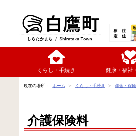
白鷹町
くらし・手続き
健康・福祉
現在の場所：
ホーム
くらし・手続き
年金・保
介護保険料