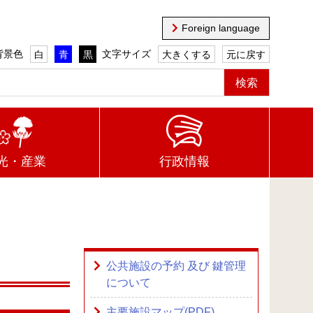
Foreign language
背景色
文字サイズ
白
青
黒
大きくする
元に戻す
光・産業
行政情報
公共施設の予約 及び 鍵管理
について
主要施設マップ(PDF)