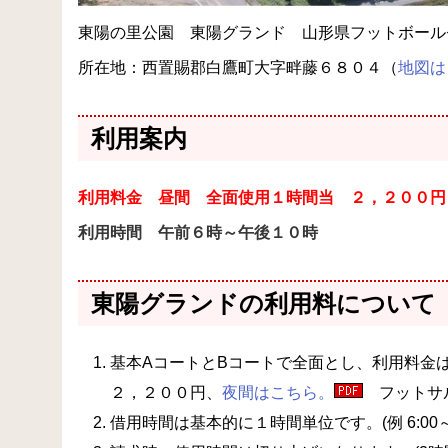
東陽の里公園 東陽グランド 山形県フットボール
所在地：西置賜郡白鷹町大字畔藤６８０４（
地図は
利用案内
利用料金 昼間 全面使用１時間当 ２，２００円
利用時間 午前６時～午後１０時
東陽グランドの利用料について
基本AコートとBコートで全面とし、利用料金
２，２００円、
夜間はこちら。
フットサル
借用時間は基本的に１時間単位です。(例 6:00～7:00