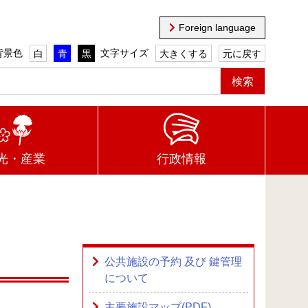
Foreign language
背景色
文字サイズ
白
青
黒
大きくする
元に戻す
光・産業
行政情報
公共施設の予約 及び 鍵管理
について
主要施設マップ(PDF)