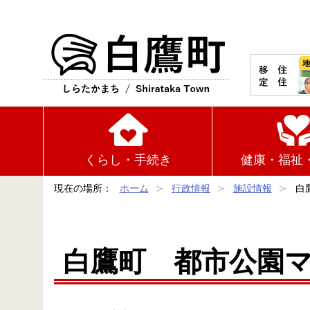
白鷹町
くらし・手続き
健康・福祉
現在の場所：
ホーム
行政情報
施設情報
白
白鷹町 都市公園