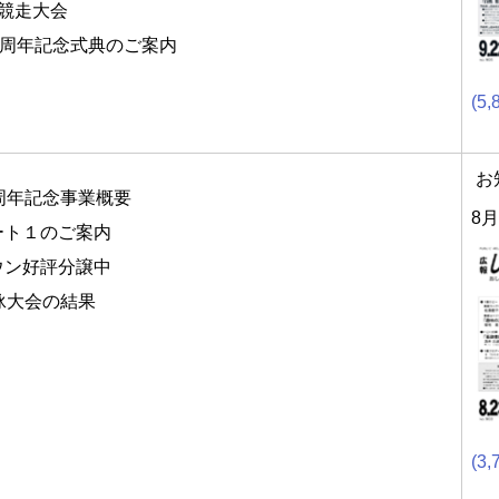
伝競走大会
0周年記念式典のご案内
(5,
お
周年記念事業概要
8月
ート１のご案内
ウン好評分譲中
泳大会の結果
(3,