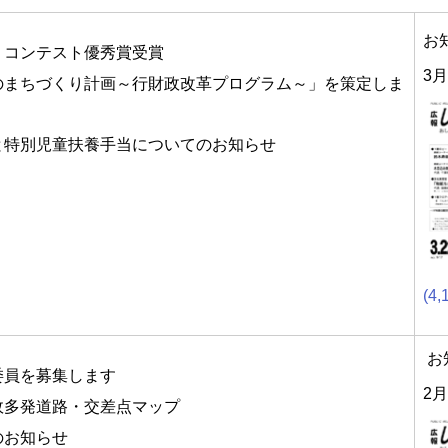
お
・コンテスト優秀賞受賞
3月
のまちづくり計画～行財政改革プログラム～」を策定しま
と特別児童扶養手当についてのお知らせ
(4,
お
委員を募集します
2月
故多発道路・交差点マップ
のお知らせ