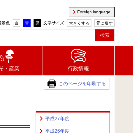
Foreign language
背景色
文字サイズ
白
青
黒
大きくする
元に戻す
光・産業
行政情報
このページを印刷する
平成27年度
平成26年度