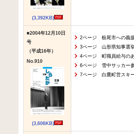
(3,392KB)
■2004年12月10日
2ページ 栃尾市への義
号
3ページ 山形県知事選
（平成16年）
4ページ 町職員給与の
No.910
6ページ 雪中サッカー
7ページ 白鷹町営スキ
(3,606KB)