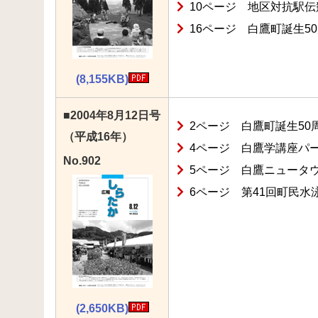
10ページ 地区対抗駅
16ページ 白鷹町誕生5
(8,155KB)
■2004年8月12日号
2ページ 白鷹町誕生50
（平成16年）
4ページ 白鷹学講座パ
No.902
5ページ 白鷹ニュータ
6ページ 第41回町民水
(2,650KB)