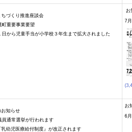
お
まちづくり推進座談会
7月
鷹町重要事業要望
月１日から児童手当が小学校３年生まで拡大されました
(3,
お
のお知らせ
6月
院議員通常選挙が行われます
『乳幼児医療給付制度』が改正されます