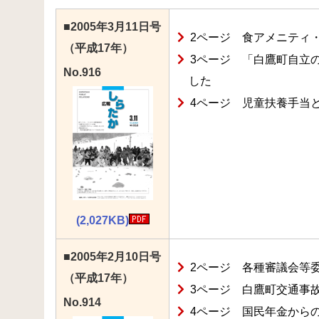
■2005年3月11日号
2ページ 食アメニティ
（平成17年）
3ページ 「白鷹町自立
No.916
した
4ページ 児童扶養手当
(2,027KB)
■2005年2月10日号
2ページ 各種審議会等
（平成17年）
3ページ 白鷹町交通事
No.914
4ページ 国民年金から