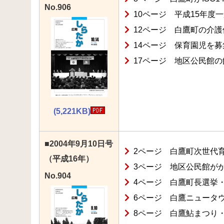
No.906
10ページ 平成15年度
12ページ 白鷹町の介護
14ページ 保育園児を
17ページ 地区公民館
(5,221KB)
■2004年9月10日号
2ページ 白鷹町次世代
（平成16年）
3ページ 地区公民館が
No.904
4ページ 白鷹町長選挙
6ページ 白鷹ニュータ
8ページ 白鷹鮎まつり