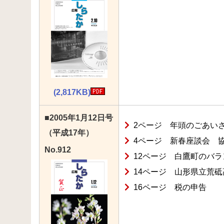
(2,817KB)
■2005年1月12日号
2ページ 年頭のごあい
（平成17年）
4ページ 新春座談会 
No.912
12ページ 白鷹町のバ
14ページ 山形県立荒砥
16ページ 税の申告