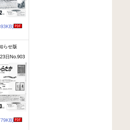
893KB)
知らせ版
23日No.903
779KB)