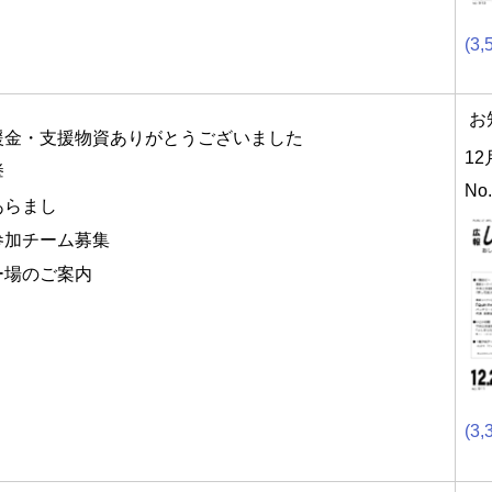
(3,
お
援金・支援物資ありがとうございました
12
挙
No
あらまし
参加チーム募集
ー場のご案内
(3,