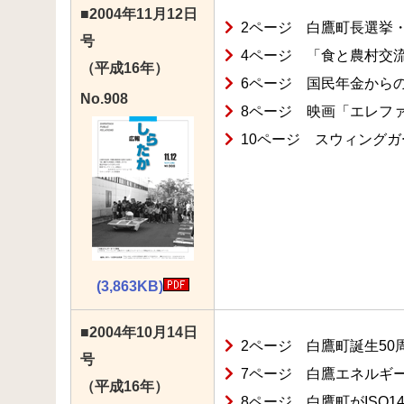
■2004年11月12日
2ページ 白鷹町長選挙
号
4ページ 「食と農村交
（平成16年）
6ページ 国民年金から
No.908
8ページ 映画「エレフ
10ページ スウィング
(3,863KB)
■2004年10月14日
2ページ 白鷹町誕生50
号
7ページ 白鷹エネルギ
（平成16年）
8ページ 白鷹町がISO1