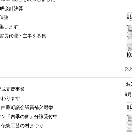
一般会計決算
保険
募集します
の館長代理・主事を募集
(3,
お
育成支援事業
9月
かわります
・白鷹町議会議員補欠選挙
ウン「四季の郷」分譲受付中
・伝統工芸の村まつり