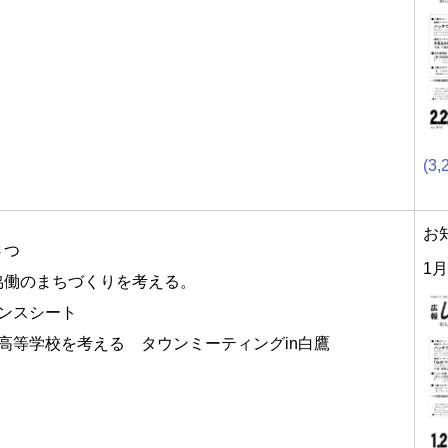
(3,
お
さつ
1月
協働のまちづくりを考える。
ランスシート
高等学校を考える タウンミーティングin白鷹