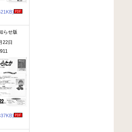
521KB)
知らせ版
月22日
.911
337KB)