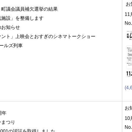
お
・町議会議員補欠選挙の結果
11
流施設」を整備します
No
のお知らせ
ァント」上映会とおすぎのシネマトークショー
ガールズ列車
(4,
お
周年
10
ーまつり
No
4001の認証を取得しました