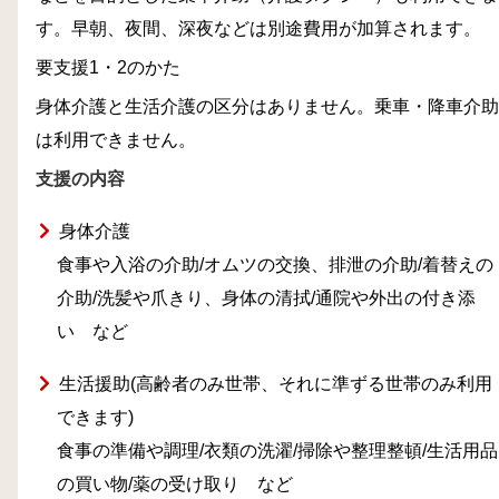
す。早朝、夜間、深夜などは別途費用が加算されます。
要支援1・2のかた
身体介護と生活介護の区分はありません。乗車・降車介助
は利用できません。
支援の内容
身体介護
食事や入浴の介助/オムツの交換、排泄の介助/着替えの
介助/洗髪や爪きり、身体の清拭/通院や外出の付き添
い など
生活援助(高齢者のみ世帯、それに準ずる世帯のみ利用
できます)
食事の準備や調理/衣類の洗濯/掃除や整理整頓/生活用品
の買い物/薬の受け取り など