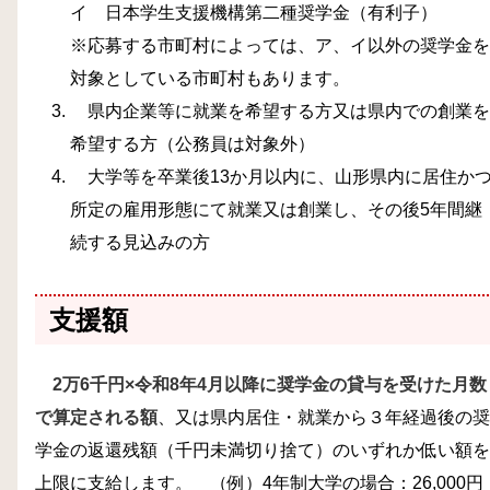
イ 日本学生支援機構第二種奨学金（有利子）
※応募する市町村によっては、ア、イ以外の奨学金を
対象としている市町村もあります。
県内企業等に就業を希望する方又は県内での創業を
希望する方（公務員は対象外）
大学等を卒業後13か月以内に、山形県内に居住か
所定の雇用形態にて就業又は創業し、その後5年間継
続する見込みの方
支援額
2万6千円×令和8年4月以降に奨学金の貸与を受けた月数
で算定される額
、又は県内居住・就業から３年経過後の奨
学金の返還残額（千円未満切り捨て）のいずれか低い額を
上限に支給します。 （例）4年制大学の場合：26,000円