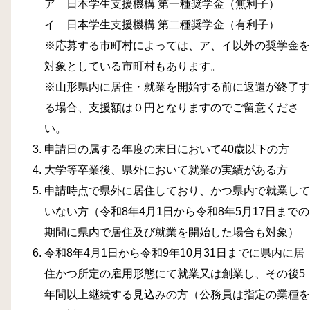
ア 日本学生支援機構 第一種奨学金（無利子）
イ 日本学生支援機構 第二種奨学金（有利子）
※応募する市町村によっては、ア、イ以外の奨学金を
対象としている市町村もあります。
※山形県内に居住・就業を開始する前に返還が終了す
る場合、支援額は０円となりますのでご留意くださ
い。
申請日の属する年度の末日において40歳以下の方
大学等卒業後、県外において就業の実績がある方
申請時点で県外に居住しており、かつ県内で就業して
いない方（令和8年4月1日から令和8年5月17日までの
期間に県内で居住及び就業を開始した場合も対象）
令和8年4月1日から令和9年10月31日までに県内に居
住かつ所定の雇用形態にて就業又は創業し、その後5
年間以上継続する見込みの方（公務員は指定の業種を