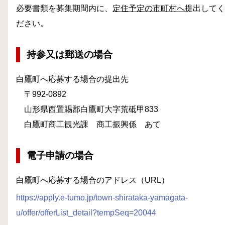
必要書類を募集期間内に、
定住予定の市町村へ
提出してく
ださい。
持参又は郵送の場合
白鷹町へ応募する場合の提出先
〒992‐0892
山形県西置賜郡白鷹町大字荒砥甲833
白鷹町商工観光課 商工振興係 あて
電子申請の場合
白鷹町へ応募する場合のアドレス（URL）
https://apply.e-tumo.jp/town-shirataka-yamagata-
u/offer/offerList_detail?tempSeq=20044