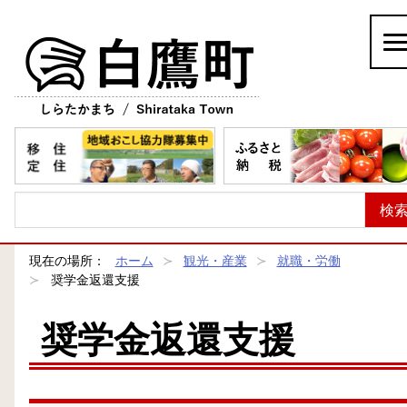
白鷹町
現在の場所：
ホーム
観光・産業
就職・労働
奨学金返還支援
奨学金返還支援