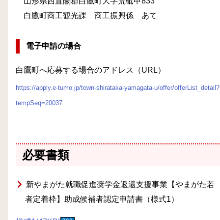
山形県西置賜郡白鷹町大字荒砥甲833
白鷹町商工観光課 商工振興係 あて
電子申請の場合
白鷹町へ応募する場合のアドレス（URL）
https://apply.e-tumo.jp/town-shirataka-yamagata-u/offer/offerList_detail?
tempSeq=20037
必要書類
新やまがた就職促進奨学金返還支援事業【やまがた若
者定着枠】助成候補者認定申請書（様式1）