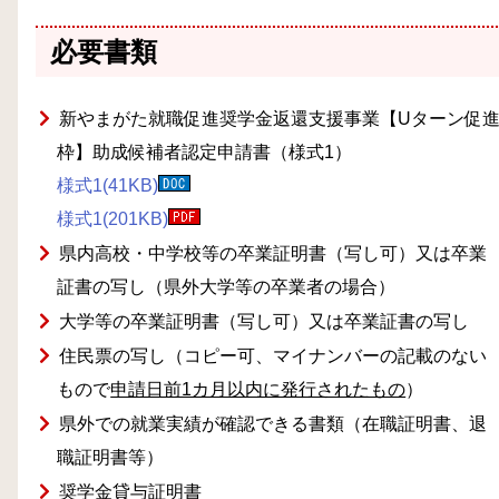
必要書類
新やまがた就職促進奨学金返還支援事業【Uターン促
枠】助成候補者認定申請書（様式1）
様式1(41KB)
様式1(201KB)
県内高校・中学校等の卒業証明書（写し可）又は卒業
証書の写し（県外大学等の卒業者の場合）
大学等の卒業証明書（写し可）又は卒業証書の写し
住民票の写し（コピー可、マイナンバーの記載のない
もので
申請日前1カ月以内に発行されたもの
）
県外での就業実績が確認できる書類（在職証明書、退
職証明書等）
奨学金貸与証明書