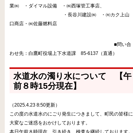
業㈱ ・ダイマル設備 ・㈱西塚管工事店、
・長谷川建設㈱
・
㈲カク上山
口商店・㈱佐藤燃料店
■問い合
わせ先：白鷹町役場上下水道課 85-6137（直通）
水道水の濁り水について 【午
前８時15分現在】
（2025.4.23 8:50更新）
この度の水道水のにごり発生につきまして、町民の皆様に
大変なご迷惑をおかけしております。
本日午前８時現在、引き続き、検査を継続しております。