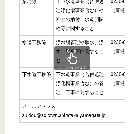
業務係
上下水道事業（合併処
0238-85-6
理浄化槽事業含む）や
（直通）
料金の納付、水道開閉
栓等に関すること
水道工務係
浄水場管理や取水、浄
0238-85-6
水、配水等に関するこ
（直通）
と
スクロールできます
下水道工務係
下水道事業（
合併処理
0238-85-6
浄化槽事業含む）の管
（直通）
理、工事に関すること
メールアドレス：
suidou@so.town.shirataka.yamagata.jp