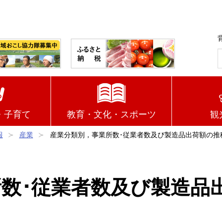
・子育て
教育・文化・スポーツ
観
報
産業
産業分類別，事業所数･従業者数及び製造品出荷額の推
数･従業者数及び製造品