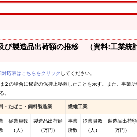
及び製造品出荷額の推移 （資料:工業統
旧対応表はこちらをクリック
してください。
たは２の場合に秘密の保持上秘匿したことを示す。また、事業所
る。
料・たばこ・飼料製造業
繊維工業
業
従業員数
製造品出荷額
事業
従業員数
製造品出荷額
数
（人）
（万円）
所数
（人）
万円）