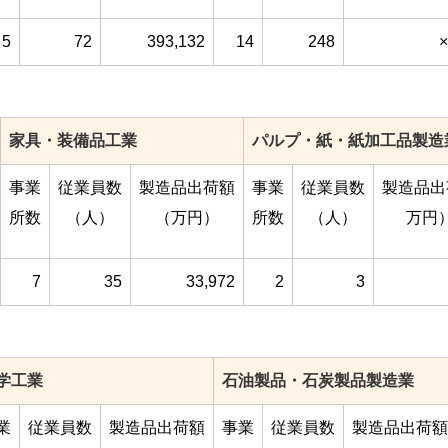
5
72
393,132
14
248
×
家具・装備品工業
パルプ・紙・紙加工品製造
事業
従業員数
製造品出荷額
事業
従業員数
製造品出
所数
（人）
（万円）
所数
（人）
万円
7
35
33,972
2
3
学工業
石油製品・石炭製品製造業
業
従業員数
製造品出荷額
事業
従業員数
製造品出荷額