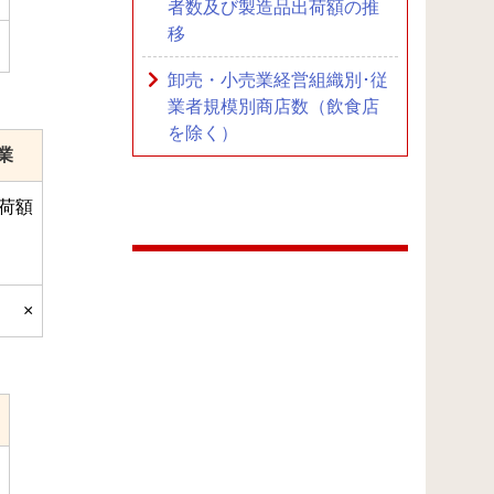
者数及び製造品出荷額の推
移
卸売・小売業経営組織別･従
業者規模別商店数（飲食店
を除く）
業
荷額
）
×