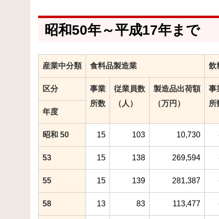
昭和50年～平成17年まで
産業中分類
食料品製造業
飲
区分
事業
従業員数
製造品出荷額
事
所数
（人）
（万円）
所
年度
昭和 50
15
103
10,730
53
15
138
269,594
55
15
139
281,387
58
13
83
113,477