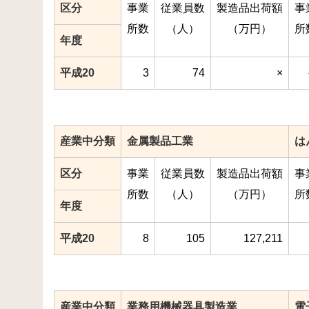
区分
事業
従業員数
製造品出荷額
事
所数
（人）
（万円）
所
年度
平成20
3
74
×
産業中分類
金属製品工業
は
区分
事業
従業員数
製造品出荷額
事
所数
（人）
（万円）
所
年度
平成20
8
105
127,211
産業中分類
業務用機械器具製造業
電