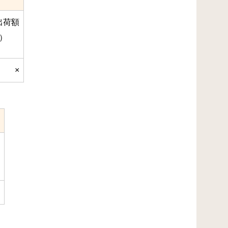
出荷額
）
×