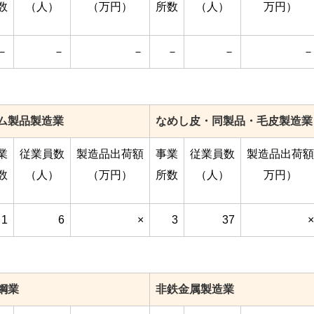
数
（人）
（万円）
所数
（人）
万円）
－
－
－
－
－
－
ム製品製造業
なめし皮・同製品・毛皮製造業
業
従業員数
製造品出荷額
事業
従業員数
製造品出荷額
数
（人）
（万円）
所数
（人）
万円）
1
6
×
3
37
×
鋼業
非鉄金属製造業