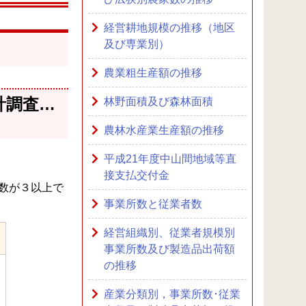
経営耕地規模の推移（地区
及び専業別）
農業粗生産額の推移
計調査…
林野面積及び森林面積
農林水産業生産額の推移
平成21年度中山間地域等直
接支払交付金
数が３以上で
事業所数と従業者数
経営組織別、従業者規模別
事業所数及び製造品出荷額
の推移
産業分類別，事業所数･従業