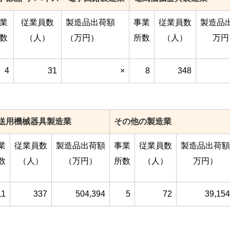
業
従業員数
製造品出荷額
事業
従業員数
製造品
数
（人）
（万円）
所数
（人）
万円
4
31
×
8
348
送用機械器具製造業
その他の製造業
業
従業員数
製造品出荷額
事業
従業員数
製造品出荷額
数
（人）
（万円）
所数
（人）
万円）
11
337
504,394
5
72
39,154