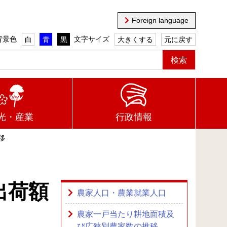
Foreign language
背景色
文字サイズ
白
青
黒
大きくする
元に戻す
光・産業
行政情報
移
出荷額
農家人口・農業就業人口
農家一戸当たり耕地面積及
び広狭別農家数の推移