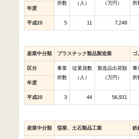
所数
（人）
（万円）
所
年度
平成20
5
11
7,248
産業中分類
プラスチック製品製造業
ゴ
区分
事業
従業員数
製造品出荷額
事
所数
（人）
（万円）
所
年度
平成20
3
44
56,931
産業中分類
窪業、土石製品工業
鉄