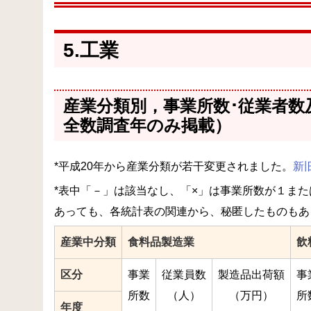
5.工業
産業分類別，事業所数･従業者数
全数調査年のみ掲載）
*平成20年から産業分類が若干変更されました。
新
*表中「－」は該当なし、「×」は事業所数が１ま
あっても、各統計表の関連から、秘匿したものもあ
産業中分類
食料品製造業
飲
区分
事業
従業員数
製造品出荷額
事
所数
（人）
（万円）
所
年度