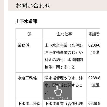
お問い合わせ
上下水道課
係
主な仕事
電話番号
業務係
上下水道事業（合併処
0238-85-6
理浄化槽事業含む）や
（直通）
料金の納付、水道開閉
栓等に関すること
水道工務係
浄水場管理や取水、浄
0238-85-6
水、配水等に関するこ
（直通）
と
スクロールできます
下水道工務係
下水道事業（
合併処理
0238-85-6