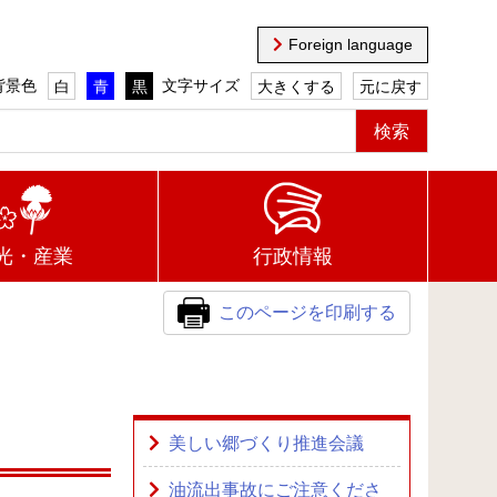
Foreign language
背景色
文字サイズ
白
青
黒
大きくする
元に戻す
光・産業
行政情報
このページを印刷する
美しい郷づくり推進会議
油流出事故にご注意くださ