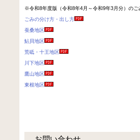
※令和8年度版（令和8年4月～令和9年3月分）の
ごみの分け方・出し方
蚕桑地区
鮎貝地区
荒砥・十王地区
川下地区
鷹山地区
東根地区
お問い合わせ