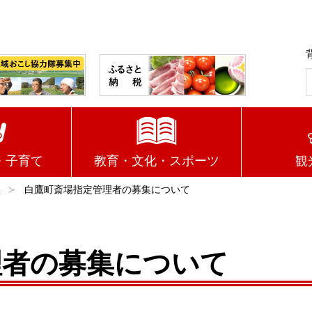
・子育て
教育・文化・スポーツ
観
み
白鷹町斎場指定管理者の募集について
理者の募集について