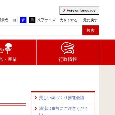
Foreign language
背景色
文字サイズ
白
青
黒
大きくする
元に戻す
光・産業
行政情報
美しい郷づくり推進会議
油流出事故にご注意くださ
い