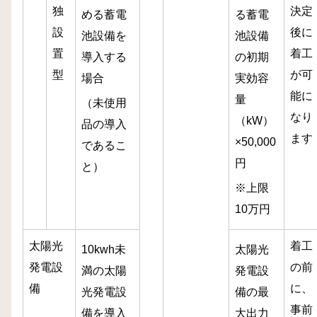
独
決定
める蓄電
る蓄電
設
後に
池設備を
池設備
置
着工
導入する
の初期
型
が可
場合
実効容
能に
量
（未使用
なり
（kW）
品の導入
ます
×50,000
であるこ
円
と）
※上限
10万円
太陽光
着工
10kwh未
太陽光
発電設
の前
満の太陽
発電設
備
に、
光発電設
備の最
事前
備を導入
大出力