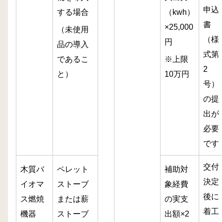
申込
する場合
（kwh）
書
×25,000
（未使用
（様
円
品の導入
式第
であるこ
※上限
2
と）
10万円
号）
の提
出が
必要
です
交付
木質バ
ペレット
補助対
決定
イオマ
ストーブ
象経費
後に
ス燃焼
または薪
の実支
着工
機器
ストーブ
出額×2