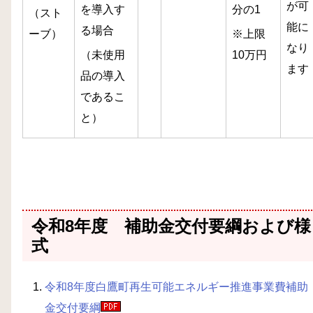
が可
を導入す
分の1
（スト
能に
る場合
ーブ）
※上限
なり
（未使用
10万円
ます
品の導入
であるこ
と）
令和8年度 補助金交付要綱および様
式
令和8年度白鷹町再生可能エネルギー推進事業費補助
金交付要綱