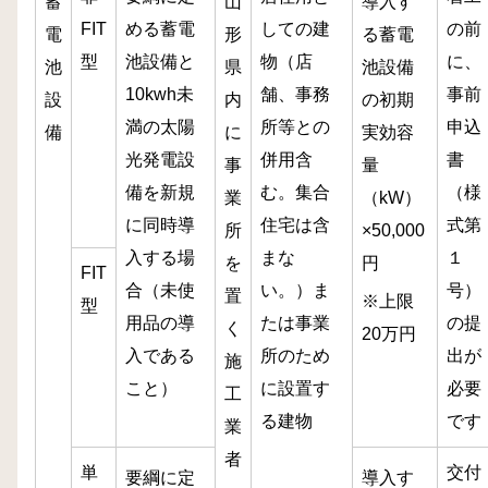
蓄
山
導入す
FIT
める蓄電
しての建
の前
電
形
る蓄電
型
池設備と
物（店
に、
池
県
池設備
10kwh未
舗、事務
事前
設
内
の初期
満の太陽
所等との
申込
備
に
実効容
光発電設
併用含
書
事
量
備を新規
む。集合
（様
業
（kW）
に同時導
住宅は含
式第
所
×50,000
入する場
まな
１
を
円
FIT
合（未使
い。）ま
号）
置
※上限
型
用品の導
たは事業
の提
く
20万円
入である
所のため
出が
施
こと）
に設置す
必要
工
る建物
です
業
者
単
交付
要綱に定
導入す