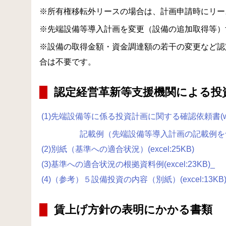
※所有権移転外リースの場合は、計画申請時にリー
※先端設備等導入計画を変更（設備の追加取得等）
※設備の取得金額・資金調達額の若干の変更など認
合は不要です。
認定経営革新等支援機関による投
(1)先端設備等に係る投資計画に関する確認依頼書(wor
記載例（先端設備等導入計画の記載例を含む）(
(2)別紙（基準への適合状況）(excel:25KB)
(3)基準への適合状況の根拠資料例(excel:23KB)
_
(4)（参考）５設備投資の内容（別紙）(excel:13KB
賃上げ方針の表明にかかる書類