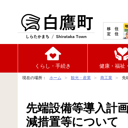
白鷹町
くらし・手続き
健康・福祉
現在の場所：
ホーム
観光・産業
商工業
先
先端設備等導入計
減措置等について