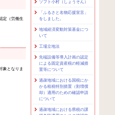
ソフト小村（しょうそん）
「ふるさと名物応援宣言」
認定（労働生
をしました。
地域経済変動対策基金につ
いて
工場立地法
先端設備等導入計画の認定
による固定資産税の軽減措
対象となりま
置等について
過疎地域における国税にか
かる租税特別措置（割増償
却）適用のための確認申請
について
過疎地域における県税の課