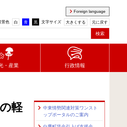
Foreign language
背景色
文字サイズ
白
青
黒
大きくする
元に戻す
光・産業
行政情報
の軽
中東情勢関連対策ワンスト
ップポータルのご案内
白鷹町賃金引上げ支援金