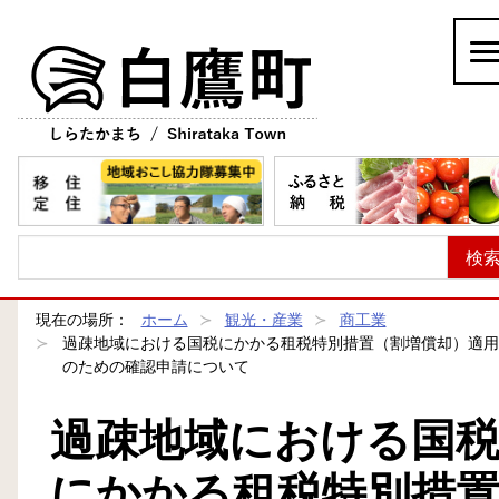
白鷹町
現在の場所：
ホーム
観光・産業
商工業
過疎地域における国税にかかる租税特別措置（割増償却）適用
のための確認申請について
過疎地域における国
にかかる租税特別措