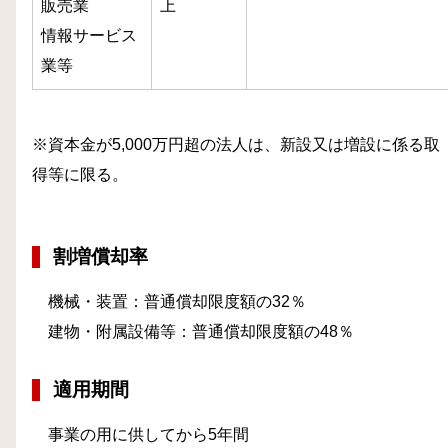
販売業
上
情報サービス
業等
※資本金が5,000万円超の法人は、新設又は増設に係る取
得等に限る。
割増償却率
機械・装置：普通償却限度額の
32
％
建物・附属設備等：普通償却限度額の
48
％
適用期間
事業の用に供してから
5
年間