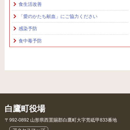
食生活改善
「愛のかたち献血」にご協力ください
感染予防
食中毒予防
白鷹町役場
〒992-0892 山形県西置賜郡白鷹町大字荒砥甲833番地