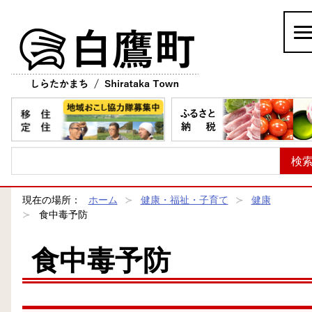
白鷹町
現在の場所：
ホーム
健康・福祉・子育て
健康
食中毒予防
食中毒予防