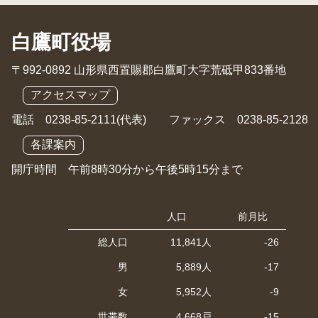
白鷹町役場
〒992-0892 山形県西置賜郡白鷹町大字荒砥甲833番地
アクセスマップ
電話 0238-85-2111(代表) ファックス 0238-85-2128
各課案内
開庁時間 午前8時30分から午後5時15分まで
人口
前月比
総人口
11,841人
-26
男
5,889人
-17
女
5,952人
-9
世帯数
4,668戸
-15