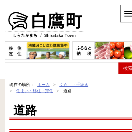
白鷹町
現在の場所：
ホーム
くらし・手続き
住まい・移住・定住
道路
道路