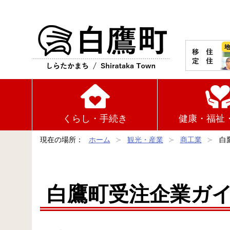
白鷹町
くらし・手続き
健康・福祉
現在の場所：
ホーム
観光・産業
商工業
白
白鷹町受注企業ガ