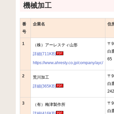
機械加工
番
企業名
住
号
1
〒9
（株）アーレスティ山形
白
詳細(711KB)
65
https://www.ahresty.co.jp/company/ayc/
2
〒9
荒川加工
白
詳細(365KB)
24
3
〒9
（有）梅津製作所
白
詳細(416KB)