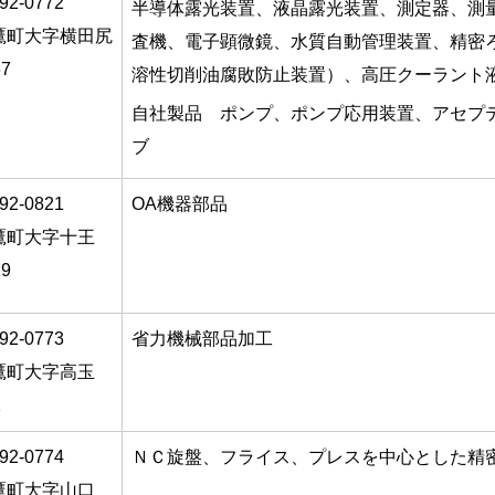
92-0772
半導体露光装置、液晶露光装置、測定器、測
鷹町大字横田尻
査機、電子顕微鏡、水質自動管理装置、精密
67
溶性切削油腐敗防止装置）、高圧クーラン
自社製品 ポンプ、ポンプ応用装置、アセプ
ブ
92-0821
OA機器部品
鷹町大字十王
19
92-0773
省力機械部品加工
鷹町大字高玉
1
92-0774
ＮＣ旋盤、フライス、プレスを中心とした精
鷹町大字山口