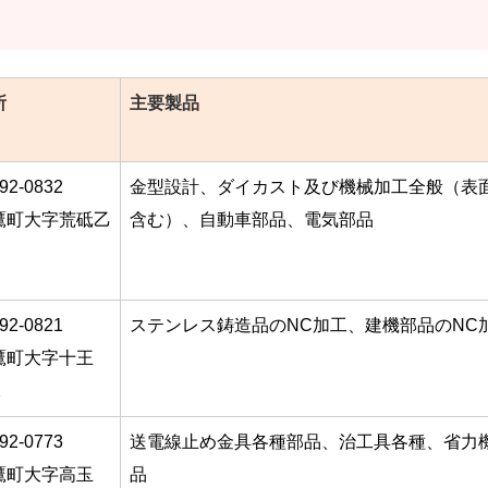
所
主要製品
92-0832
金型設計、ダイカスト及び機械加工全般（表
鷹町大字荒砥乙
含む）、自動車部品、電気部品
92-0821
ステンレス鋳造品のNC加工、建機部品のNC
鷹町大字十王
2
92-0773
送電線止め金具各種部品、治工具各種、省力
鷹町大字高玉
品