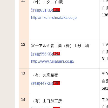
11
〒9
（株）ニクニ 白鷹
白
詳細(631KB)
13
http://nikuni-shirataka.co.jp
12
〒9
富士アルミ管工業（株）山形工場
白
詳細(556KB)
31
http://www.fujialumi.co.jp/
13
〒9
（有）丸高精密
白
詳細(447KB)
59
14
〒9
（有）山口加工所
白