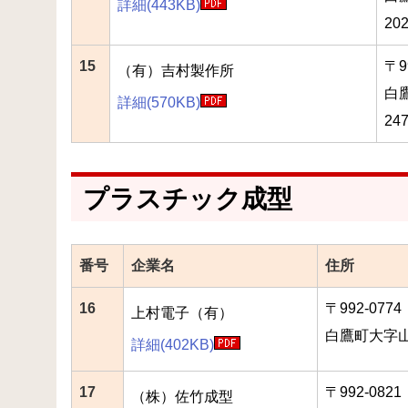
詳細(443KB)
202
15
〒9
（有）吉村製作所
白
詳細
(570KB)
247
プラスチック成型
番号
企業名
住所
16
〒992-0774
上村電子（有）
白鷹町大字山口
詳細(402KB)
17
〒992-0821
（株）佐竹成型