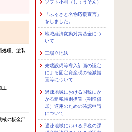
ソフト小村（しょうそん）
「ふるさと名物応援宣言」
をしました。
地域経済変動対策基金につ
いて
面処理、塗装
工場立地法
先端設備等導入計画の認定
による固定資産税の軽減措
置等について
加工
過疎地域における国税にか
かる租税特別措置（割増償
却）適用のための確認申請
について
機械の板金部
過疎地域における県税の課