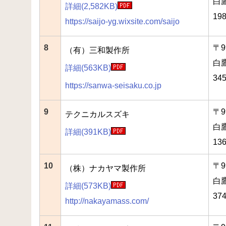
白
詳細(2,582KB)
198
https://saijo-yg.wixsite.com/saijo
8
〒9
（有）三和製作所
白
詳細(563KB)
345
https://sanwa-seisaku.co.jp
9
〒9
テクニカルスズキ
白
詳細(391KB)
13
10
〒9
（株）ナカヤマ製作所
白
詳細(573KB)
37
http://nakayamass.com/