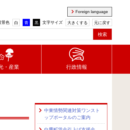
Foreign language
背景色
文字サイズ
白
青
黒
大きくする
元に戻す
光・産業
行政情報
中東情勢関連対策ワンスト
ップポータルのご案内
白鷹町賃金引上げ支援金