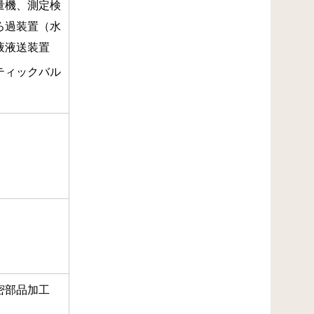
量機、測定検
ろ過装置（水
ト液液送装置
ティックバル
密部品加工