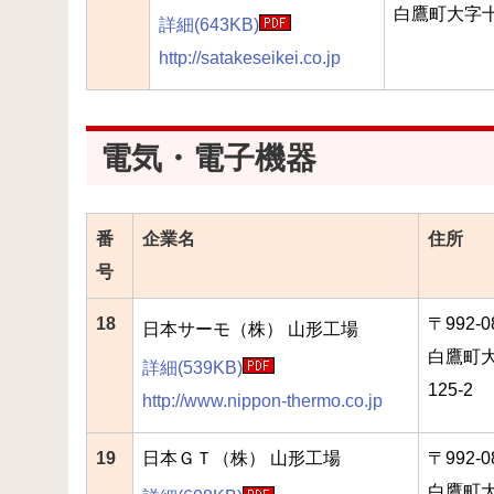
白鷹町大字十
詳細(643KB)
http://satakeseikei.co.jp
電気・電子機器
番
企業名
住所
号
18
〒992-0
日本サーモ（株） 山形工場
白鷹町
詳細(539KB)
125-2
http://www.nippon-thermo.co.jp
19
日本ＧＴ（株） 山形工場
〒992-0
白鷹町