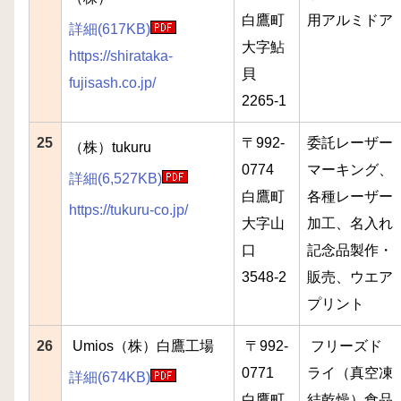
白鷹町
用アルミドア
詳細(617KB)
大字鮎
https://shirataka-
貝
fujisash.co.jp/
2265-1
25
〒992-
委託レーザー
（株）tukuru
0774
マーキング、
詳細(6,527KB)
白鷹町
各種レーザー
https://tukuru-co.jp/
大字山
加工、名入れ
口
記念品製作・
3548-2
販売、ウエア
プリント
26
Umios（株）白鷹工場
〒992-
フリーズド
0771
ライ（真空凍
詳細(674KB)
白鷹町
結乾燥）食品