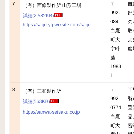
7
〒
自
（有）西條製作所 山形工場
992-
部
詳細(2,582KB)
0841
の
https://saijo-yg.wixsite.com/saijo
白鷹
取
町大
よ
字畔
磨
藤
1983-
1
8
〒
半
（有）三和製作所
992-
製
詳細(563KB)
0774
置
https://sanwa-seisaku.co.jp
白鷹
品
町大
密