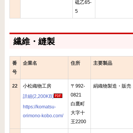
砥乙65-
5
繊維・縫製
番
企業名
住所
主要製品
号
22
小松織物工房
〒992-
絹織物製造・販売
0821
詳細(2,200KB)
白鷹町
https://komatsu-
大字十
orimono-kobo.com/
王2200