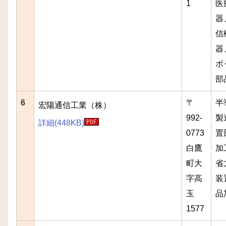
1
医
器
信
器
ボ
部
6
〒
半
宏陽通信工業（株）
992-
製
詳細(448KB)
0773
置
白鷹
加
町大
省
字高
装
玉
品
1577