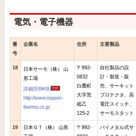
電気・電子機器
番
企業名
住所
主要製品
号
18
〒992-
自社製品の設
日本サーモ（株） 山
0832
計・製造・販
形工場
白鷹町
売、サーキット
詳細(539KB)
大字荒
プロテクタ、高
http://www.nippon-
砥乙
電圧スイッチ、
thermo.co.jp
125-2
サーモスタット
19
日本ＧＴ（株） 山形
〒992-
バイメタル式サ