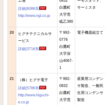
工場
0832
ーモスタット、
白鷹町
サーミスタ
詳細(608KB)
大字荒
http://www.ngt.co.jp
砥乙380
20
〒992-
電子機器組立て
ヒグチテクニカルサ
0776
ービス
白鷹町
詳細(371KB)
大字深
山4067-
1
21
〒992-
産業用コンデン
（株）ヒグチ電子
0832
サ製造、一般民
詳細(578KB)
白鷹町
生用コンデンサ
http://www.higuchi-
大字荒
製造
e.co.jp