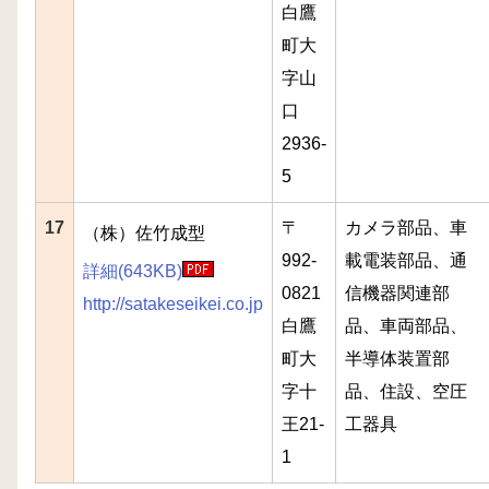
白鷹
町大
字山
口
2936-
5
17
〒
カメラ部品、車
（株）佐竹成型
992-
載電装部品、通
詳細(643KB)
0821
信機器関連部
http://satakeseikei.co.jp
白鷹
品、車両部品、
町大
半導体装置部
字十
品、住設、空圧
王21-
工器具
1