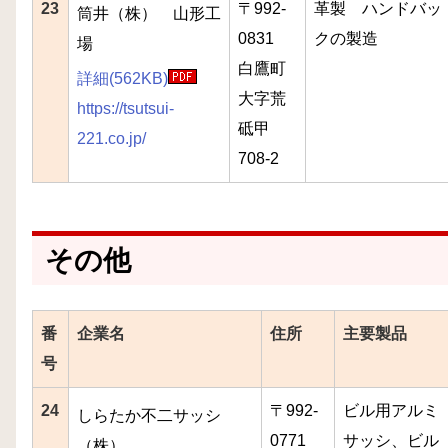
23
〒992-
革製 ハンドバッ
筒井（株） 山形工
0831
クの製造
場
白鷹町
詳細(562KB)
大字荒
https://tsutsui-
砥甲
221.co.jp/
708-2
その他
番
企業名
住所
主要製品
号
24
〒992-
ビル用アルミ
しらたか不二サッシ
0771
サッシ、ビル
（株）