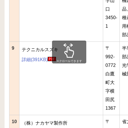
字山
機
口
品
3450-
種
1
用
部
9
〒
半
テクニカルスズキ
992-
部
詳細(391KB)
スクロールできます
0772
光
白鷹
械
町大
字横
田尻
1367
10
〒
省
（株）ナカヤマ製作所