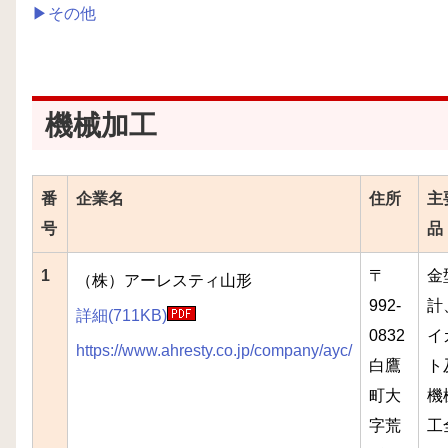
▶その他
機械加工
番
企業名
住所
主
号
品
1
〒
金
（株）アーレスティ山形
992-
計
詳細(711KB)
0832
イ
https://www.ahresty.co.jp/company/ayc/
白鷹
ト
町大
機
字荒
工