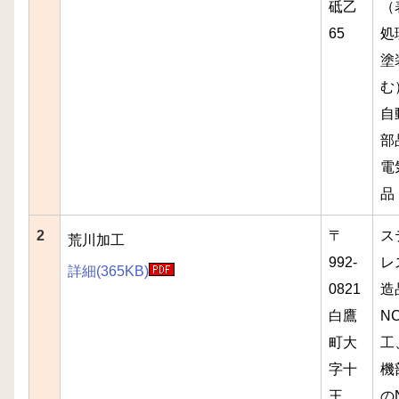
砥乙
（
65
処
塗
む
自
部
電
品
2
〒
ス
荒川加工
992-
レ
詳細(365KB)
0821
造
白鷹
N
町大
工
字十
機
王
の