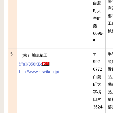
部
白鷹
産
町大
部
字畔
工
藤
械
6096-
5
5
〒
半
（株）川崎精工
992-
製
詳細(858KB)
0772
置
http://www.k-seikou.jp/
白鷹
品
町大
動
字横
品
田尻
量
3624-
部