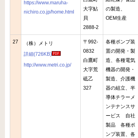
https://www.maruha-
大字鮎
の製造、
nichiro.co.jp/home.html
貝
OEM生産
2888-2
27
〒992-
各種ポンプ装
（株）メトリ
0832
置の開発・製
詳細(726KB)
白鷹町
造、各種電気
http://www.metri.co.jp/
大字荒
機器の開発・
砥乙
製造、介護機
327
器の組立、半
導体チラーメ
ンテナンスサ
ービス 自社
製品 各種ポ
ンプ装置、各