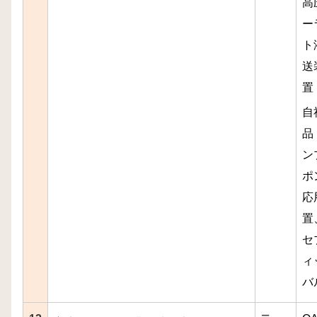
高
ー
ト
送
自
品
ン
ポ
応
置
セ
ィ
バ