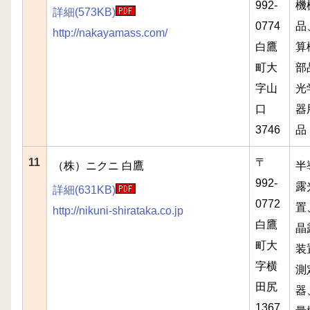
992-
機
詳細(573KB)
0774
品
http://nakayamass.com/
白鷹
算
町大
部
字山
光
口
器
3746
品
11
〒
（株）ニクニ 白鷹
半
992-
露
詳細(631KB)
0772
置
http://nikuni-shirataka.co.jp
白鷹
晶
町大
装
字横
測
田尻
器
1367