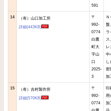
591
14
〒
Ｎ
（有）山口加工所
992-
盤
詳細(443KB)
0774
ラ
白鷹
ス
町大
レ
字山
中
口
し
2025-
密
3
加
15
〒
印
（有）吉村製作所
992-
用
詳細
(570KB)
0774
加
白鷹
品