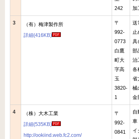
242
加
3
〒
送
（有）梅津製作所
992-
止
詳細(416KB)
0773
具
白鷹
部
町大
治
字高
各
玉
省
3820-
械
1
金
4
自
（株）大木工業
〒
車
992-
詳細(535KB)
イ
0841
http://ookiind.web.fc2.com/