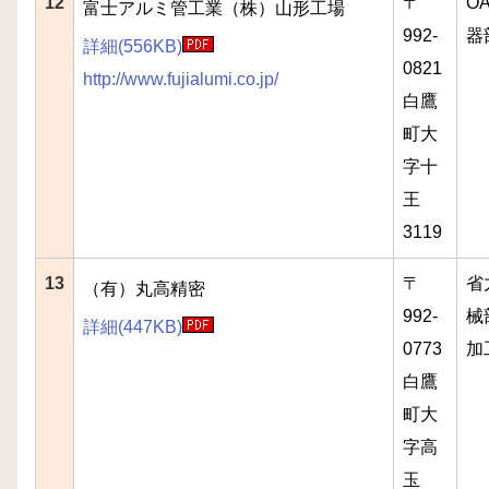
12
〒
O
富士アルミ管工業（株）山形工場
992-
器
詳細(556KB)
0821
http://www.fujialumi.co.jp/
白鷹
町大
字十
王
3119
13
〒
省
（有）丸高精密
992-
械
詳細(447KB)
0773
加
白鷹
町大
字高
玉