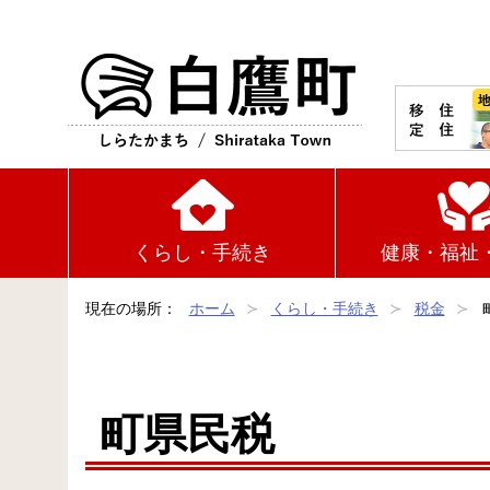
白鷹町
くらし・手続き
健康・福祉
現在の場所：
ホーム
くらし・手続き
税金
町県民税