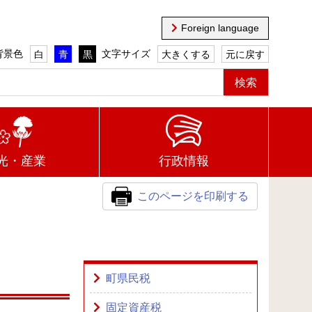
Foreign language
背景色
文字サイズ
白
青
黒
大きくする
元に戻す
光・産業
行政情報
このページを印刷する
町県民税
固定資産税