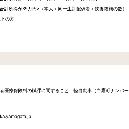
所得が35万円×（本人＋同一生計配偶者＋扶養親族の数）＋1
方
者医療保険料の賦課に関すること、軽自動車（白鷹町ナンバー
.yamagata.jp