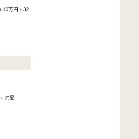
0万円＋32
）の登