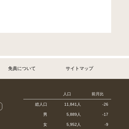
免責について
サイトマップ
人口
前月比
総人口
11,841人
-26
男
5,889人
-17
女
5,952人
-9