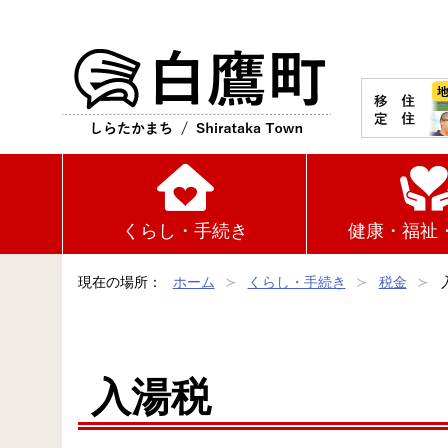
白鷹町
くらし・手続き
健康・福祉
現在の場所：
ホーム
くらし・手続き
税金
入湯税