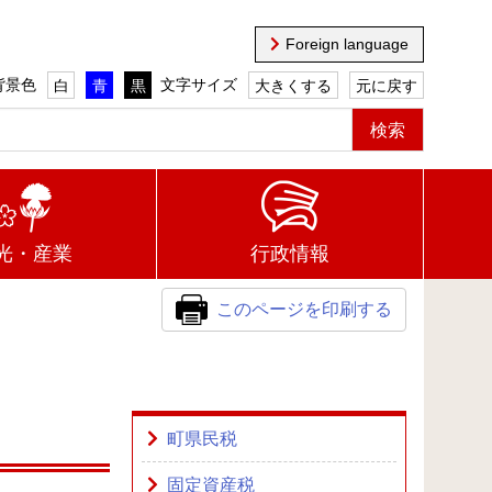
Foreign language
背景色
文字サイズ
白
青
黒
大きくする
元に戻す
光・産業
行政情報
このページを印刷する
町県民税
固定資産税