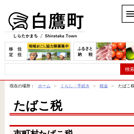
白鷹町
現在の場所：
ホーム
くらし・手続き
税金
たばこ
たばこ税
市町村たばこ税