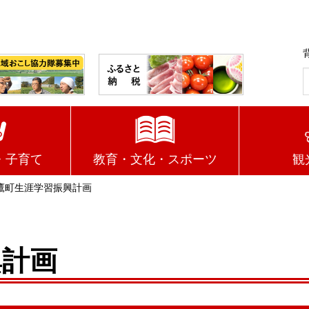
・子育て
教育・文化・スポーツ
観
鷹町生涯学習振興計画
興計画