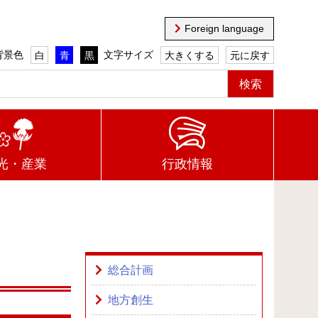
Foreign language
背景色
文字サイズ
白
青
黒
大きくする
元に戻す
光・産業
行政情報
総合計画
地方創生