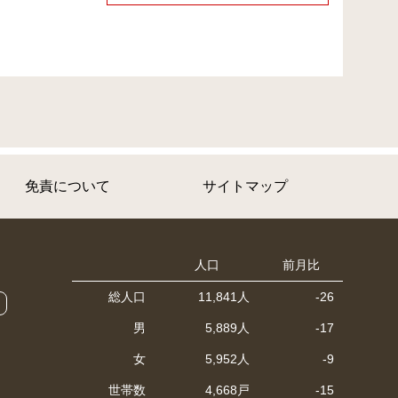
免責について
サイトマップ
人口
前月比
総人口
11,841人
-26
男
5,889人
-17
女
5,952人
-9
世帯数
4,668戸
-15