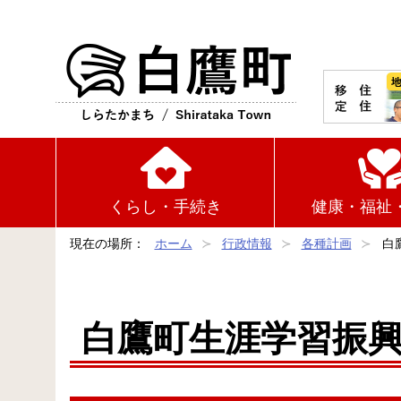
白鷹町
くらし・手続き
健康・福祉
現在の場所：
ホーム
行政情報
各種計画
白
白鷹町生涯学習振