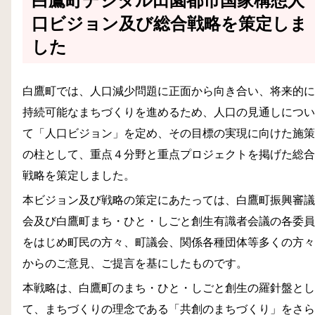
白鷹町デジタル田園都市国家構想人
口ビジョン及び総合戦略を策定しま
した
白鷹町では、人口減少問題に正面から向き合い、将来的に
持続可能なまちづくりを進めるため、人口の見通しについ
て「人口ビジョン」を定め、その目標の実現に向けた施策
の柱として、重点４分野と重点プロジェクトを掲げた総合
戦略を策定しました。
本ビジョン及び戦略の策定にあたっては、白鷹町振興審議
会及び白鷹町まち・ひと・しごと創生有識者会議の各委員
をはじめ町民の方々、町議会、関係各種団体等多くの方々
からのご意見、ご提言を基にしたものです。
本戦略は、白鷹町のまち・ひと・しごと創生の羅針盤とし
て、まちづくりの理念である「共創のまちづくり」をさら