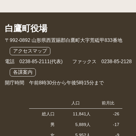
白鷹町役場
〒992-0892 山形県西置賜郡白鷹町大字荒砥甲833番地
アクセスマップ
電話 0238-85-2111(代表) ファックス 0238-85-2128
各課案内
開庁時間 午前8時30分から午後5時15分まで
人口
前月比
総人口
11,841人
-26
男
5,889人
-17
女
5,952人
-9