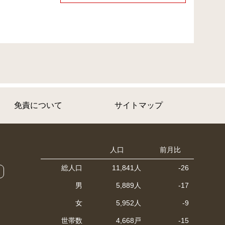
免責について
サイトマップ
人口
前月比
総人口
11,841人
-26
男
5,889人
-17
女
5,952人
-9
世帯数
4,668戸
-15