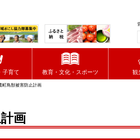
・子育て
教育・文化・スポーツ
観
鷹町鳥獣被害防止計画
止計画