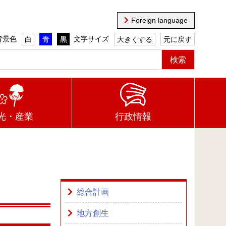
Foreign language
背景色
文字サイズ
白
青
黒
大きくする
元に戻す
光・産業
行政情報
総合計画
地方創生