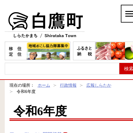
白鷹町
現在の場所：
ホーム
行政情報
広報しらたか
令和6年度
令和6年度