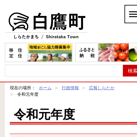
白鷹町
現在の場所：
ホーム
行政情報
広報しらたか
令和元年度
令和元年度