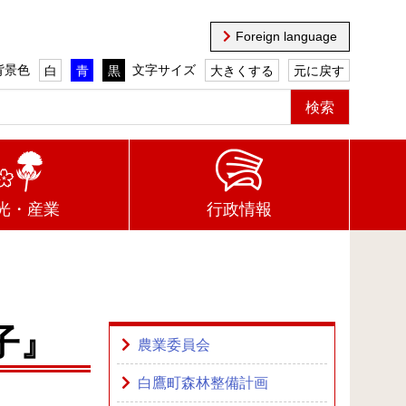
Foreign language
背景色
文字サイズ
白
青
黒
大きくする
元に戻す
光・産業
行政情報
子』
農業委員会
白鷹町森林整備計画