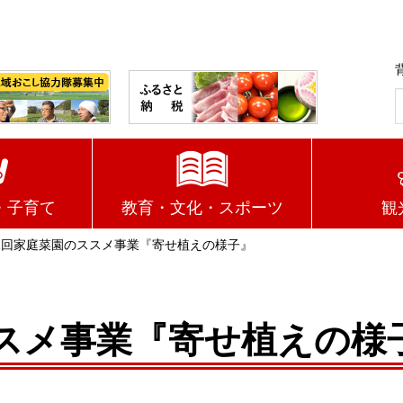
・子育て
教育・文化・スポーツ
観
1回家庭菜園のススメ事業『寄せ植えの様子』
スメ事業『寄せ植えの様