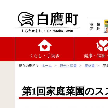
白鷹町
くらし・手続き
健康・福祉
現在の場所：
ホーム
観光・産業
農林業
第
第1回家庭菜園のス