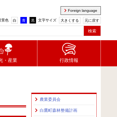
Foreign language
背景色
文字サイズ
白
青
黒
大きくする
元に戻す
光・産業
行政情報
農業委員会
白鷹町森林整備計画