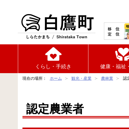
白鷹町
くらし・手続き
健康・福祉
現在の場所：
ホーム
観光・産業
農林業
認
認定農業者